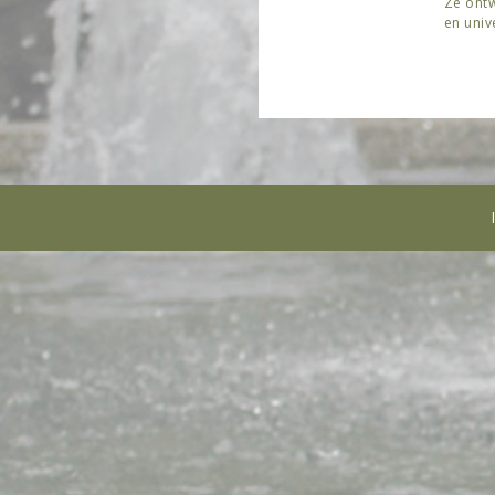
Ze ontw
en univ