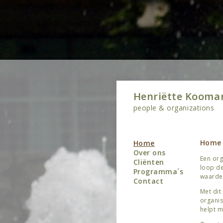
Henriëtte Kooma
people & organizations
Home
Home
Over ons
Een org
Cliënten
loop de
Programma´s
waardev
Contact
Met dit
organisa
helpt m