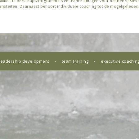
ikkelt leiderschapsprogramma's en teamtrainingen voor het bedrijfsleve
ersiteiten. Daarnaast behoort individuele coaching tot de mogelijkheden
leadership development - team training - executive coachin