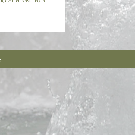
n, overheidsinstellingen
.
g