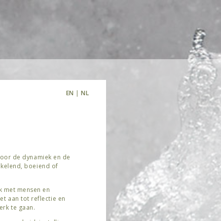
EN
|
NL
 voor de dynamiek en de
nkelend, boeiend of
rk met mensen en
zet aan tot reflectie en
rk te gaan.